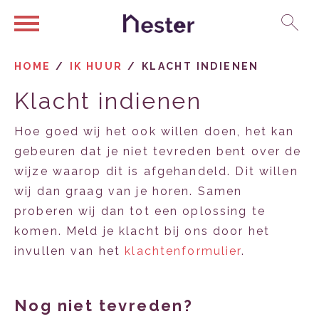
Ga naar Hoofd
Naar de homepage
HOME
IK HUUR
KLACHT INDIENEN
Klacht indienen
Naar hoofdinhoud
Naar hoofdnavigatiemenu
Naar zoeken
Hoe goed wij het ook willen doen, het kan
gebeuren dat je niet tevreden bent over de
wijze waarop dit is afgehandeld. Dit willen
wij dan graag van je horen. Samen
proberen wij dan tot een oplossing te
komen. Meld je klacht bij ons door het
invullen van het
klachtenformulier
.
Nog niet tevreden?