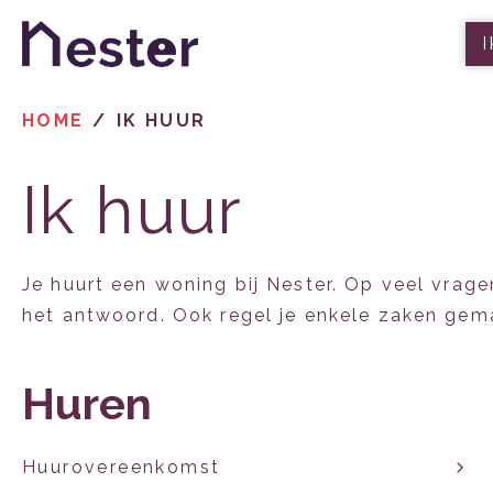
Naar de homepage
HOME
IK HUUR
Naar hoofdinhoud
Naar hoofdnavigatiemenu
Naar zoeken
Ik huur
Je huurt een woning bij Nester. Op veel vrag
het antwoord. Ook regel je enkele zaken gema
Huren
Huurovereenkomst