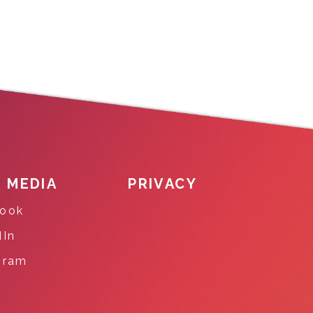
L MEDIA
PRIVACY
ook
dIn
gram