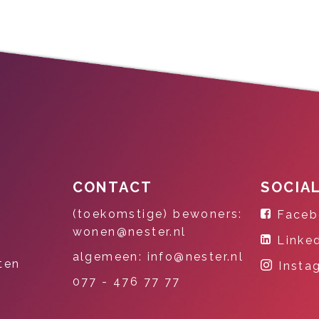
CONTACT
SOCIA
(toekomstige) bewoners:
Faceb
wonen@nester.nl
Linke
algemeen: info@nester.nl
ten
Insta
077 - 476 77 77