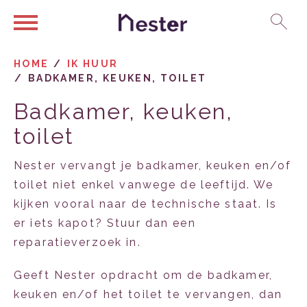
Ga naar Hoofd
Naar de homepage
HOME
IK HUUR
BADKAMER, KEUKEN, TOILET
Naar hoofdinhoud
Naar hoofdnavigatiemenu
Naar zoeken
Badkamer, keuken,
toilet
Nester vervangt je badkamer, keuken en/of
toilet niet enkel vanwege de leeftijd. We
kijken vooral naar de technische staat. Is
er iets kapot? Stuur dan een
reparatieverzoek in.
Geeft Nester opdracht om de badkamer,
keuken en/of het toilet te vervangen, dan