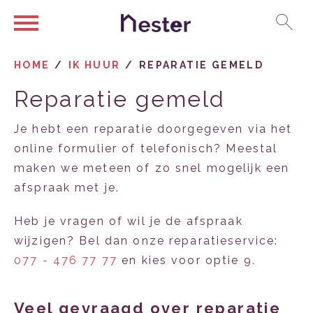
Ga naar Hoofd
Naar de homepage
HOME
IK HUUR
REPARATIE GEMELD
Reparatie gemeld
Naar hoofdinhoud
Naar hoofdnavigatiemenu
Naar zoeken
Je hebt een reparatie doorgegeven via het
online formulier of telefonisch? Meestal
maken we meteen of zo snel mogelijk een
afspraak met je.
Heb je vragen of wil je de afspraak
wijzigen? Bel dan onze reparatieservice:
077 - 476 77 77
en kies voor optie 9.
veel gevraagd over reparatie