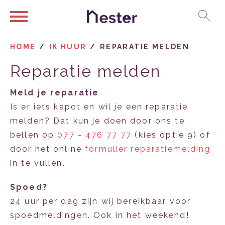
Ga naar Hoofd
Naar de homepage
HOME
IK HUUR
REPARATIE MELDEN
Reparatie melden
Naar hoofdinhoud
Naar hoofdnavigatiemenu
Naar zoeken
Meld je reparatie
Is er iets kapot en wil je een reparatie
melden? Dat kun je doen door ons te
bellen op
077 - 476 77 77
(kies optie 9) of
door het online
formulier reparatiemelding
in te vullen.
Spoed?
24 uur per dag zijn wij bereikbaar voor
spoedmeldingen. Ook in het weekend!