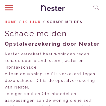
Ga naar Hoofd
Naar de homepage
HOME
IK HUUR
SCHADE MELDEN
Schade melden
Naar hoofdinhoud
Naar hoofdnavigatiemenu
Naar zoeken
Opstalverzekering door Nester
Nester verzekert haar woningen tegen
schade door brand, storm, water en
inbraakschade.
Alleen de woning zelf is verzekerd tegen
deze schade. Dit is de opstalverzekering
van Nester.
Je eigen spullen (de inboedel en
aanpassingen aan de woning die je zelf