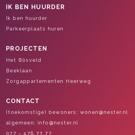
Contactinformatie
IK BEN HUURDER
Ik ben huurder
Parkeerplaats huren
PROJECTEN
Het Bösveld
Beeklaan
Zorgappartementen Heerweg
CONTACT
(toekomstige) bewoners: wonen@nester.nl
algemeen: info@nester.nl
077 - 476 77 77