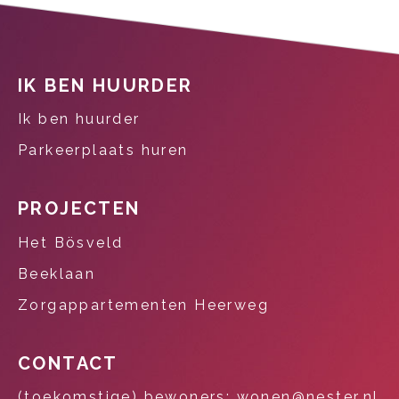
Contactinformatie
IK BEN HUURDER
Ik ben huurder
Parkeerplaats huren
PROJECTEN
Het Bösveld
Beeklaan
Zorgappartementen Heerweg
CONTACT
(toekomstige) bewoners: wonen@nester.nl