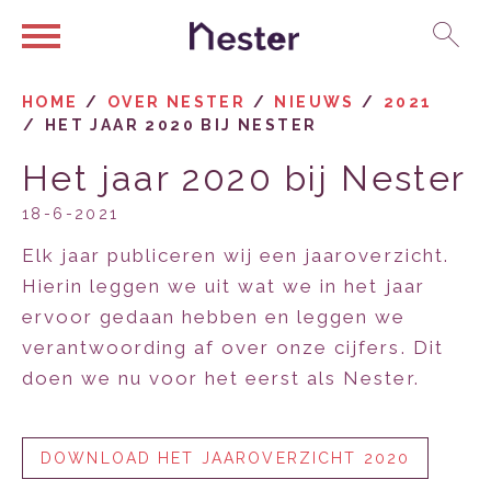
Ga naar Hoofd
Naar de homepage
HOME
OVER NESTER
NIEUWS
2021
HET JAAR 2020 BIJ NESTER
Naar hoofdinhoud
Naar hoofdnavigatiemenu
Naar zoeken
Het jaar 2020 bij Nester
18-6-2021
Elk jaar publiceren wij een jaaroverzicht.
Hierin leggen we uit wat we in het jaar
ervoor gedaan hebben en leggen we
verantwoording af over onze cijfers. Dit
doen we nu voor het eerst als Nester.
DOWNLOAD HET JAAROVERZICHT 2020