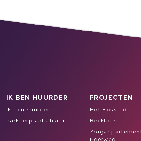
IK BEN HUURDER
PROJECTEN
Contactinformatie
Ik ben huurder
Het Bösveld
Parkeerplaats huren
Beeklaan
Zorgappartemen
Heerweg