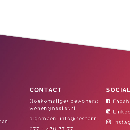
CONTACT
SOCIA
(toekomstige) bewoners:
Faceb
wonen@nester.nl
Linke
algemeen: info@nester.nl
ten
Insta
077 - 476 77 77