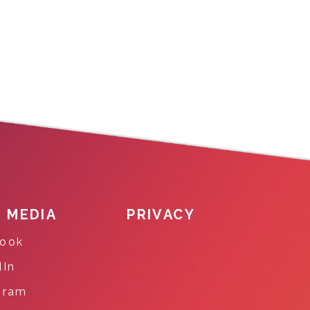
L MEDIA
PRIVACY
ook
dIn
gram