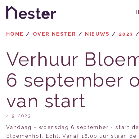
Naar de homepage
HOME
OVER NESTER
NIEUWS
2023
Naar hoofdinhoud
Naar hoofdnavigatiemenu
Naar zoeken
Verhuur Bloem
6 september o
van start
4-9-2023
Vandaag - woensdag 6 september - start de
Bloemenhof, Echt. Vanaf 16.00 uur staan de 