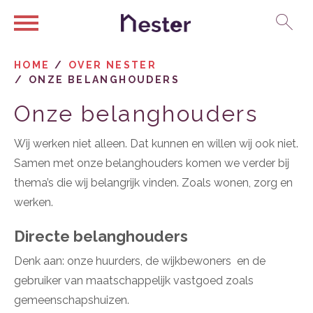
Ga naar Hoofd
Naar de homepage
HOME
OVER NESTER
ONZE BELANGHOUDERS
Naar hoofdinhoud
Naar hoofdnavigatiemenu
Naar zoeken
Onze belanghouders
Wij werken niet alleen. Dat kunnen en willen wij ook niet.
Samen met onze belanghouders komen we verder bij
thema’s die wij belangrijk vinden. Zoals wonen, zorg en
werken.
Directe belanghouders
Denk aan: onze huurders, de wijkbewoners en de
gebruiker van maatschappelijk vastgoed zoals
gemeenschapshuizen.