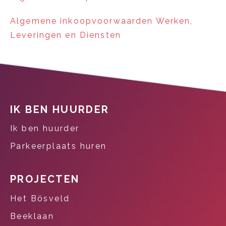
Algemene inkoopvoorwaarden Werken,
Leveringen en Diensten
Contactinformatie
IK BEN HUURDER
Ik ben huurder
Parkeerplaats huren
PROJECTEN
Het Bösveld
Beeklaan