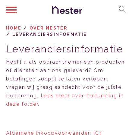
Ga naar Hoofd
Naar de homepage
HOME
OVER NESTER
LEVERANCIERSINFORMATIE
Naar hoofdinhoud
Naar hoofdnavigatiemenu
Naar zoeken
Leveranciersinformatie
Heeft u als opdrachtnemer een producten
of diensten aan ons geleverd? Om
betalingen soepel te laten verlopen,
vragen wij graag aandacht voor de juiste
facturering.
Lees meer over facturering in
deze folder.
Algemene inkoopvoorwaarden ICT