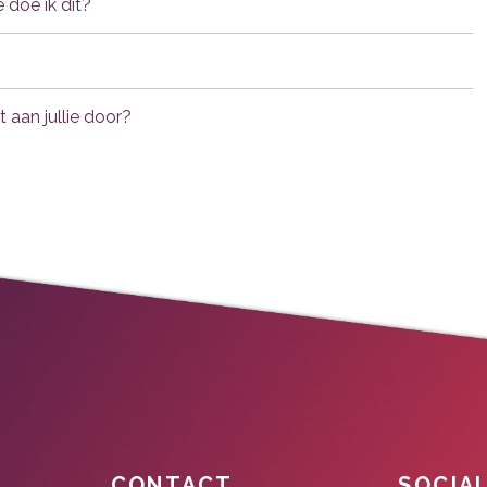
oe doe ik dit?
t aan jullie door?
CONTACT
SOCIA