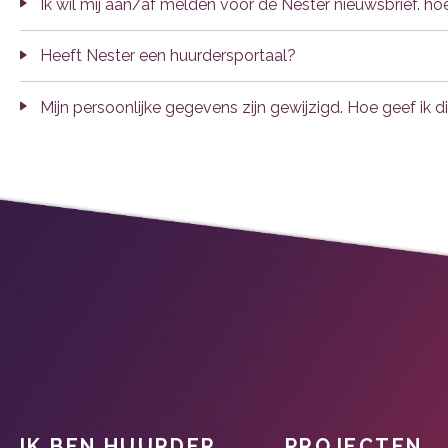
Ik wil mij aan/af melden voor de Nester nieuwsbrief. h
Heeft Nester een huurdersportaal?
Mijn persoonlijke gegevens zijn gewijzigd. Hoe geef ik di
IK BEN HUURDER
PROJECTEN