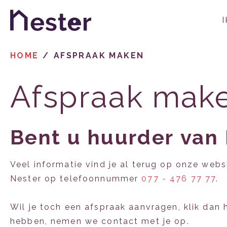
Naar de homepage
HOME
AFSPRAAK MAKEN
Naar hoofdinhoud
Naar hoofdnavigatiemenu
Naar zoeken
Afspraak mak
Bent u huurder van
Veel informatie vind je al terug op onze webs
Nester op telefoonnummer
077 - 476 77 77
.
Wil je toch een afspraak aanvragen, klik dan
hebben, nemen we contact met je op.