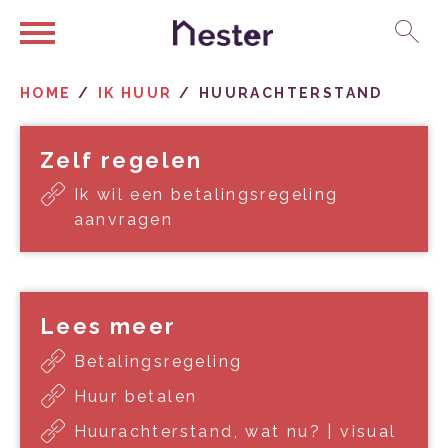
Ga naar Hoofd
Naar de homepage
HOME
IK HUUR
HUURACHTERSTAND
Naar hoofdinhoud
Naar hoofdnavigatiemenu
Naar zoeken
Zelf regelen
Ik wil een betalingsregeling
aanvragen
Lees meer
Betalingsregeling
Huur betalen
Huurachterstand, wat nu? | visual